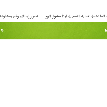
ا تكمل عملية التسجيل ابدأ مشوار الربح.. اختصر روابطك، وقم بمشاركتها
ط
© ج
اختص
الروا
|
الربح
من
الإنت
|
الربح
من
اختص
الروا
|
قص
الروا
|
العم
من
المنز
|
الربح
من