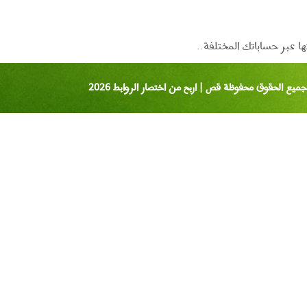
 عبر حساباتك المختلفة..
ميع الحقوق محفوظة قص | اربح من اختصار الروابط 2026
ار
بط
رنت
ار
بط
بط
ل
ل